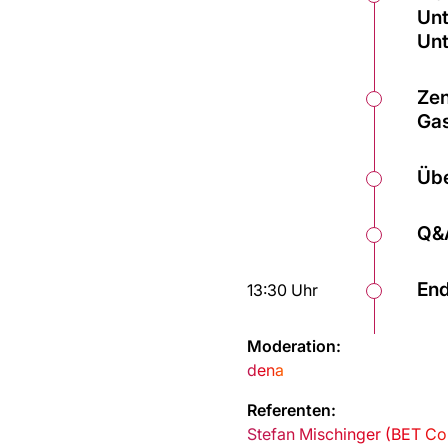
Unt
Un
Zen
Ga
Übe
Q&
End
13:30 Uhr
Moderation:
dena
Referenten:
Stefan Mischinger (BET C