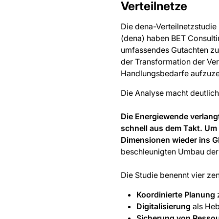
Verteilnetze
Die dena-Verteilnetzstudie 
(dena) haben BET Consulti
umfassendes Gutachten zur 
der Transformation der Ver
Handlungsbedarfe aufzuzei
Die Analyse macht deutlic
Die Energiewende verlangt
schnell aus dem Takt. Um 
Dimensionen wieder ins G
beschleunigten Umbau der V
Die Studie benennt vier ze
Koordinierte Planung
z
Digitalisierung
als Hebe
Sicherung von Resso