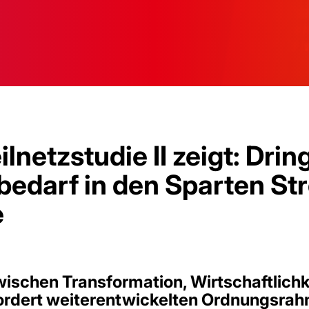
lnetzstudie II zeigt: Dri
edarf in den Sparten St
e
ischen Transformation, Wirtschaftlichk
fordert weiterentwickelten Ordnungsrah