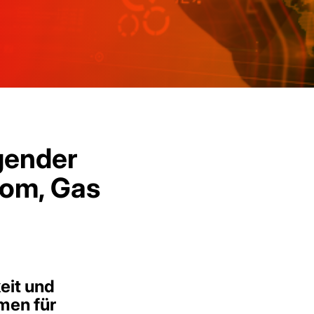
ngender
rom, Gas
eit und
men für