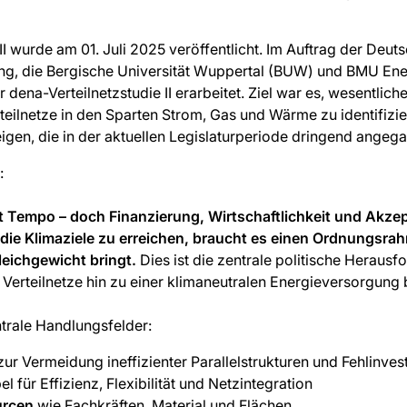
II wurde am 01. Juli 2025 veröffentlicht. Im Auftrag der Deu
ng, die Bergische Universität Wuppertal (BUW) und BMU Ene
dena-Verteilnetzstudie II erarbeitet. Ziel war es, wesentlic
teilnetze in den Sparten Strom, Gas und Wärme zu identifizie
gen, die in der aktuellen Legislaturperiode dringend ange
h:
 Tempo – doch Finanzierung, Wirtschaftlichkeit und Akze
die Klimaziele zu erreichen, braucht es einen Ordnungsrah
leichgewicht bringt.
Dies ist die zentrale politische Herausf
erteilnetze hin zu einer klimaneutralen Energieversorgung 
ntrale Handlungsfelder:
ur Vermeidung ineffizienter Parallelstrukturen und Fehlinves
l für Effizienz, Flexibilität und Netzintegration
urcen
wie Fachkräften, Material und Flächen