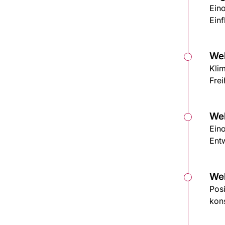
Eino
Ein
Wel
Klim
Frei
Wel
Ein
Ent
Wel
Posi
kon