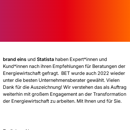
brand eins
und
Statista
haben Expert*innen und
Kund*innen nach ihren Empfehlungen für Beratungen der
Energiewirtschaft gefragt. BET wurde auch 2022 wieder
unter die besten Unternehmensberater gewählt. Vielen
Dank für die Auszeichnung! Wir verstehen das als Auftrag
weiterhin mit großem Engagement an der Transformation
der Energiewirtschaft zu arbeiten. Mit Ihnen und für Sie.