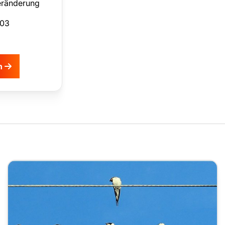
Veränderung
503
en