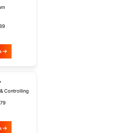
eam
89
en
& Controlling
479
en