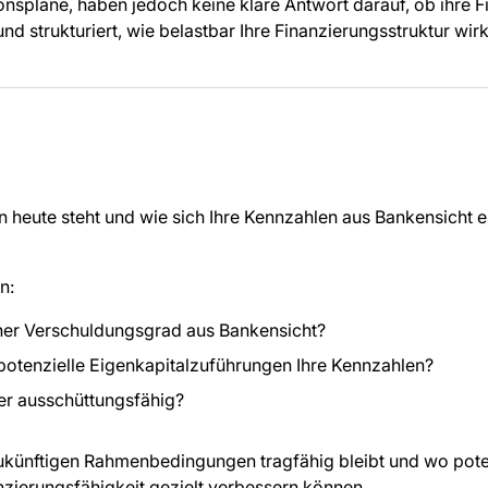
nspläne, haben jedoch keine klare Antwort darauf, ob ihre Fin
 und strukturiert, wie belastbar Ihre Finanzierungsstruktur w
heute steht und wie sich Ihre Kennzahlen aus Bankensicht ei
n:
her Verschuldungsgrad aus Bankensicht?
potenzielle Eigenkapitalzuführungen Ihre Kennzahlen?
ter ausschüttungsfähig?
 zukünftigen Rahmenbedingungen tragfähig bleibt und wo poten
anzierungsfähigkeit gezielt verbessern können.