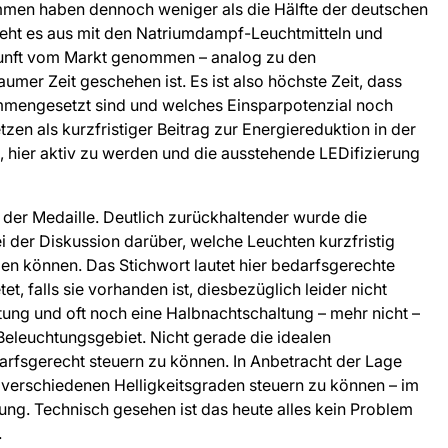
mmen haben dennoch weniger als die Hälfte der deutschen
eht es aus mit den Natriumdampf-Leuchtmitteln und
kunft vom Markt genommen – analog zu den
mer Zeit geschehen ist. Es ist also höchste Zeit, dass
sammengesetzt sind und welches Einsparpotenzial noch
tzen als kurzfristiger Beitrag zur Energiereduktion in der
en, hier aktiv zu werden und die ausstehende LEDifizierung
e der Medaille. Deutlich zurückhaltender wurde die
i der Diskussion darüber, welche Leuchten kurzfristig
n können. Das Stichwort lautet hier bedarfsgerechte
, falls sie vorhanden ist, diesbezüglich leider nicht
tung und oft noch eine Halbnachtschaltung – mehr nicht –
Beleuchtungsgebiet. Nicht gerade die idealen
darfsgerecht steuern zu können. In Anbetracht der Lage
 verschiedenen Helligkeitsgraden steuern zu können – im
uerung. Technisch gesehen ist das heute alles kein Problem
.