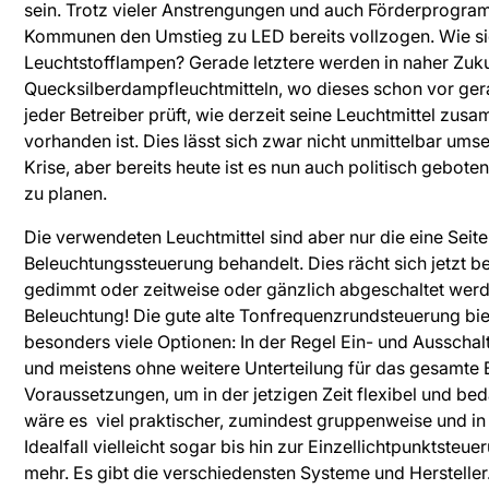
sein. Trotz vieler Anstrengungen und auch Förderprogra
Kommunen den Umstieg zu LED bereits vollzogen. Wie si
Leuchtstofflampen? Gerade letztere werden in naher Zu
Quecksilberdampfleuchtmitteln, wo dieses schon vor gerau
jeder Betreiber prüft, wie derzeit seine Leuchtmittel zu
vorhanden ist. Dies lässt sich zwar nicht unmittelbar umse
Krise, aber bereits heute ist es nun auch politisch gebot
zu planen.
Die verwendeten Leuchtmittel sind aber nur die eine Seit
Beleuchtungssteuerung behandelt. Dies rächt sich jetzt be
gedimmt oder zeitweise oder gänzlich abgeschaltet werde
Beleuchtung! Die gute alte Tonfrequenzrundsteuerung bietet
besonders viele Optionen: In der Regel Ein- und Ausschal
und meistens ohne weitere Unterteilung für das gesamte 
Voraussetzungen, um in der jetzigen Zeit flexibel und be
wäre es viel praktischer, zumindest gruppenweise und in
Idealfall vielleicht sogar bis hin zur Einzellichtpunktste
mehr. Es gibt die verschiedensten Systeme und Hersteller