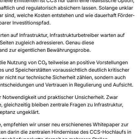
elle Emittenten ist CCS nur dann eine realistische Option,
aftlich und regulatorisch absichern lassen. Solange unklar
ar sind, welche Kosten entstehen und wie dauerhaft Förder-
barer Investitionspfad.
en auf Infrastruktur, Infrastrukturbetreiber warten auf
Seiten zugleich adressieren. Genau diese
land zur eigentlichen Bewährungsprobe.
 die Nutzung von CO₂ teilweise an positive Vorstellungen
s und Speicherstätten voraussichtlich deutlich kritischer
r nicht nur technische Sicherheit zählen, sondern auch
ntscheidungen und Vertrauen in Regulierung und Aufsicht.
r Notwendigkeit und praktischer Unsicherheit. Zwar
 gleichzeitig bleiben zentrale Fragen zu Infrastruktur,
zeptanz ungeklärt.
e, empfehlen wir unser neu erschienenes Whitepaper zur
n darin die zentralen Hindernisse des CCS-Hochlaufs in