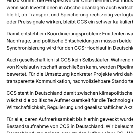
Hinzu kommt die Perspektive der Unternehmen. Für industri
wenn sich Investitionen in Abscheideanlagen auch wirtsch
bleibt, ob Transport und Speicherung rechtzeitig verfügb
oder Preissignale wirken, bleibt CCS ein schwer kalkulier
Damit entsteht ein Koordinierungsproblem: Emittenten wart
Nachfrage, und politische Entscheidungen müssen beide 
Synchronisierung wird für den CCS-Hochlauf in Deutsch
Auch gesellschaftlich ist CCS kein Selbstläufer. Während
von Kreislaufwirtschaft anschließen kann, werden Pipeline
bewertet. Für die Umsetzung konkreter Projekte wird dahe
transparente Kommunikation, nachvollziehbare Standorte
CCS steht in Deutschland damit zwischen klimapolitische
wächst die politische Aufmerksamkeit für die Technologie,
Wirtschaftlichkeit, Regulierung und gesellschaftlicher Ak
Für alle, deren Aufmerksamkeit bis hierhin geweckt wurd
Bestandsaufnahme von CCS in Deutschland: Wir beleuchte