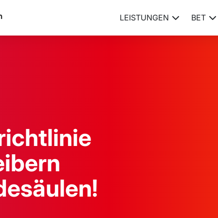
LEISTUNGEN
BET
chtlinie
eibern
desäulen!