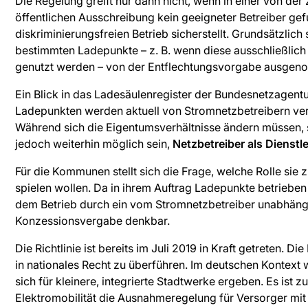
Die Regelung greift nur dann nicht, wenn in einer von d
öffentlichen Ausschreibung kein geeigneter Betreiber ge
diskriminierungsfreien Betrieb sicherstellt. Grundsätzlic
bestimmten Ladepunkte – z. B. wenn diese ausschließli
genutzt werden – von der Entflechtungsvorgabe ausge
Ein Blick in das Ladesäulenregister der Bundesnetzagentu
Ladepunkten werden aktuell von Stromnetzbetreibern ver
Während sich die Eigentumsverhältnisse ändern müssen, s
jedoch weiterhin möglich sein,
Netzbetreiber als Dienstle
Für die Kommunen stellt sich die Frage, welche Rolle sie 
spielen wollen. Da in ihrem Auftrag Ladepunkte betriebe
dem Betrieb durch ein vom Stromnetzbetreiber unabhän
Konzessionsvergabe denkbar.
Die Richtlinie ist bereits im Juli 2019 in Kraft getreten. 
in nationales Recht zu überführen. Im deutschen Kontext
sich für kleinere, integrierte Stadtwerke ergeben. Es ist 
Elektromobilität die Ausnahmeregelung für Versorger mit