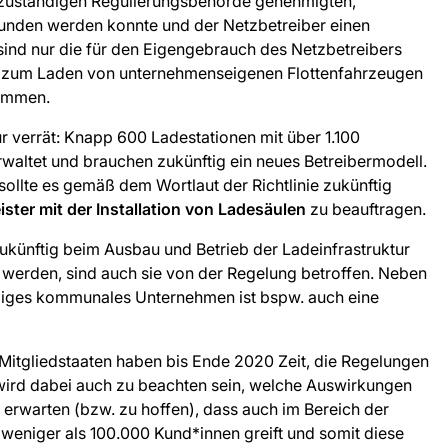
er zuständigen Regulierungsbehörde genehmigten,
funden werden konnte und der Netzbetreiber einen
h sind nur die für den Eigengebrauch des Netzbetreibers
ch zum Laden von unternehmenseigenen Flottenfahrzeugen
nommen.
r verrät: Knapp 600 Ladestationen mit über 1.100
waltet und brauchen zukünftig ein neues Betreibermodell.
ollte es gemäß dem Wortlaut der Richtlinie zukünftig
ister mit der Installation von Ladesäulen
zu beauftragen.
zukünftig beim Ausbau und Betrieb der Ladeinfrastruktur
n werden, sind auch sie von der Regelung betroffen. Neben
giges kommunales Unternehmen ist bspw. auch eine
Die Mitgliedstaaten haben bis Ende 2020 Zeit, die Regelungen
 wird dabei auch zu beachten sein, welche Auswirkungen
zu erwarten (bzw. zu hoffen), dass auch im Bereich der
 weniger als 100.000 Kund*innen greift und somit diese