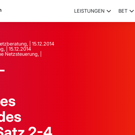
LEISTUNGEN
BET
etzberatung, | 15.12.2014
, | 15.12.2014
e Netzsteuerung, |
–
des
des
Satz 2-4