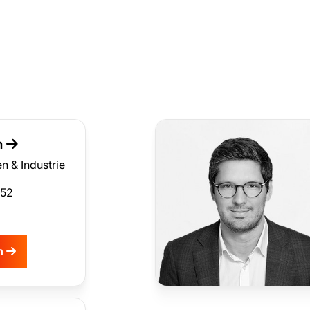
n
n & Industrie
452
en