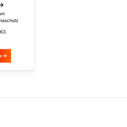
eam
imaschutz
463
en