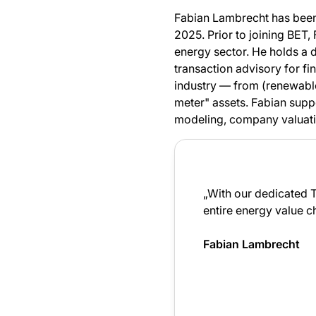
Fabian Lambrecht has been
2025. Prior to joining BET,
energy sector. He holds a d
transaction advisory for fin
industry — from (renewable)
meter" assets. Fabian suppo
modeling, company valuatio
„With our dedicated 
entire energy value c
Fabian Lambrecht